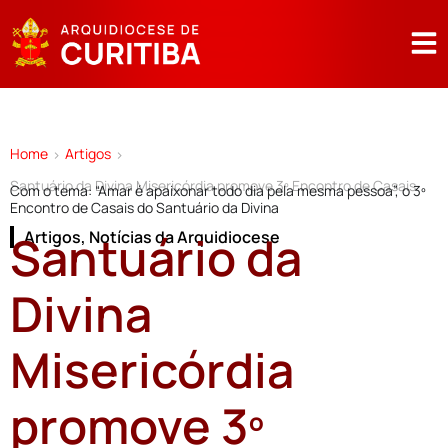
Home
Artigos
>
>
Santuário da Divina Misericórdia promove 3º Encontro de Casais
Com o tema: “Amar é apaixonar todo dia pela mesma pessoa”, o 3º
Encontro de Casais do Santuário da Divina
Santuário da
Artigos
,
Notícias da Arquidiocese
Divina
Misericórdia
promove 3º