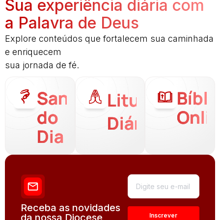
Sua experiência diária com
a Palavra de Deus
Explore conteúdos que fortalecem sua caminhada
e enriquecem
sua jornada de fé.
Santo
Bíbli
Liturgia
do
Onli
Diária
Dia
Receba as novidades
da nossa Diocese