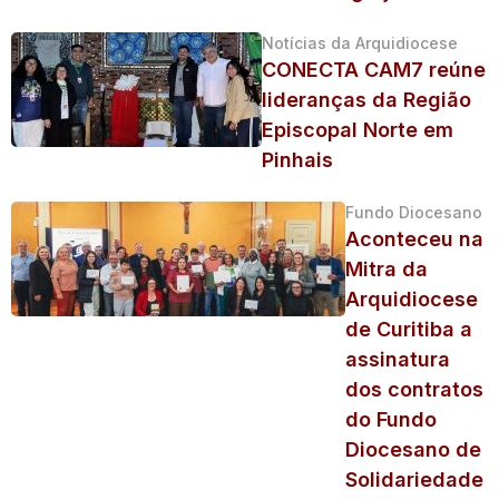
Notícias da Arquidiocese
CONECTA CAM7 reúne
lideranças da Região
Episcopal Norte em
Pinhais
Fundo Diocesano
Aconteceu na
Mitra da
Arquidiocese
de Curitiba a
assinatura
dos contratos
do Fundo
Diocesano de
Solidariedade