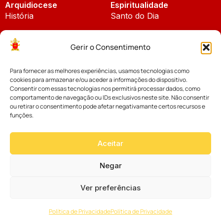
Arquidiocese
Espiritualidade
História
Santo do Dia
Padroeira
Liturgia Diária
Gerir o Consentimento
Brasão
Bíblia Online
Para fornecer as melhores experiências, usamos tecnologias como
Notícias
Cúria Diocesana
cookies para armazenar e/ou aceder a informações do dispositivo.
Notícias da Arquidiocese
Consentir com essas tecnologias nos permitirá processar dados, como
Fundo Diocesano
comportamento de navegação ou IDs exclusivos neste site. Não consentir
Notícias Cáritas
ou retirar o consentimento pode afetar negativamante certos recursos e
funções.
Tribunal Eclesiástico
Notícias da Comissão
Vicariatos da Educação
Aceitar
Palavra dos Bispos
Eventos
Negar
Ver preferências
Website desenvolvido com muito
Política de Privacidade
Política de Privacidade
por