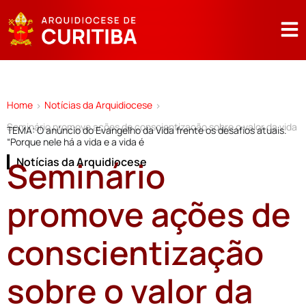
Home
Notícias da Arquidiocese
>
>
Seminário promove ações de conscientização sobre o valor da vida
TEMA: O anúncio do Evangelho da Vida frente os desafios atuais.
“Porque nele há a vida e a vida é
Seminário
Notícias da Arquidiocese
promove ações de
conscientização
sobre o valor da