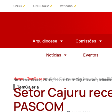
CNBB
CNBB Sul 2
Vaticano
Arquidiocese
Comissões
Notícias
Eventos
Home
TemGaleria
Setor Cajuru recebe formação para 
>
>
No último sábado, 25 de junho, o Setor Cajuru da Arquidioc
Setor Cajuru rec
TemGaleria
PASCOM