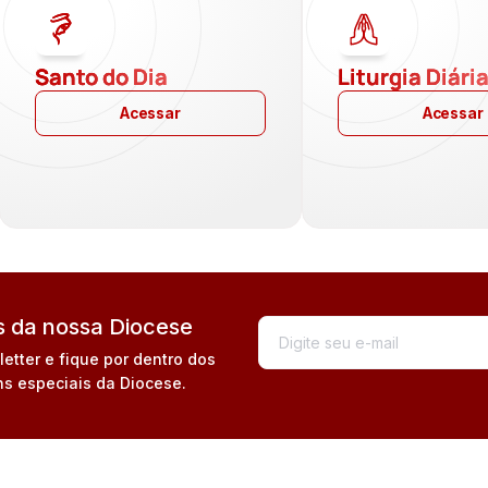
Santo do Dia
Liturgia Diári
Acessar
Acessar
 da nossa Diocese
tter e fique por dentro dos
s especiais da Diocese.