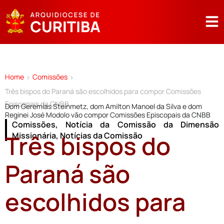
Home
Comissões
>
>
Três bispos do Paraná são escolhidos para compor Comissões
Episcopais da CNBB
Dom Geremias Steinmetz, dom Amilton Manoel da Silva e dom
Reginei José Modolo vão compor Comissões Episcopais da CNBB
Comissões
,
Notícia da Comissão da Dimensão
Três bispos do
Missionária
,
Notícias da Comissão
Paraná são
escolhidos para