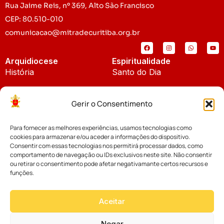
Rua Jaime Reis, nº 369, Alto São Francisco
CEP: 80.510-010
comunicacao@mitradecuritiba.org.br
Arquidiocese
Espiritualidade
História
Santo do Dia
Padroeira
Liturgia Diária
Gerir o Consentimento
Brasão
Bíblia Online
Para fornecer as melhores experiências, usamos tecnologias como
Notícias
Cúria Diocesana
cookies para armazenar e/ou aceder a informações do dispositivo.
Notícias da Arquidiocese
Consentir com essas tecnologias nos permitirá processar dados, como
Fundo Diocesano
comportamento de navegação ou IDs exclusivos neste site. Não consentir
Notícias Cáritas
ou retirar o consentimento pode afetar negativamante certos recursos e
funções.
Tribunal Eclesiástico
Notícias da Comissão
Vicariatos da Educação
Aceitar
Palavra dos Bispos
Eventos
Negar