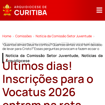
Home
Comissões
Notícia da Comissão Setor Juventude
>
>
>
Últimos dias! Inscrições para o Vocatus 2026 entram na reta final
“Quantas almas Deus te confiou? Quantas almas você tem deixado
de levar para Cristo?”Essas perguntas provocam e fazem ecoar o
Notícia da Comissão Setor Juventude
,
Notícias da
Últimos dias!
Arquidiocese
Inscrições para o
Vocatus 2026
entram na reta