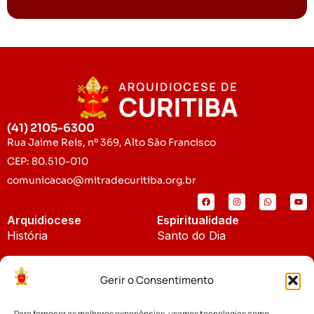
(41) 2105-6300
Rua Jaime Reis, nº 369, Alto São Francisco
CEP: 80.510-010
comunicacao@mitradecuritiba.org.br
Arquidiocese
Espiritualidade
História
Santo do Dia
Padroeira
Liturgia Diária
Gerir o Consentimento
Brasão
Bíblia Online
Para fornecer as melhores experiências, usamos tecnologias como