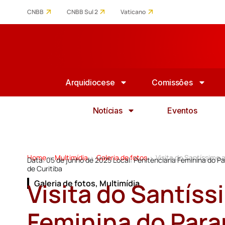
CNBB
CNBB Sul 2
Vaticano
Arquidiocese
Comissões
Notícias
Eventos
Home
Multimídia
Galeria de fotos
Visita do Santíssimo 
>
>
>
Data: 05 de junho de 2025 Local: Penitenciaria Feminina do 
de Curitiba
Visita do Santíss
Galeria de fotos
,
Multimídia
Feminina do Par