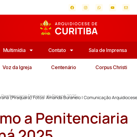
Multimídia
Contato
Sala de Imprensa
Voz da Igreja
Centenário
Corpus Christi
a Penitenciaria Feminina do Paraná 2025
Paraná (Piraquara) Fotos: Amanda Buranelo | Comunicação Arquidioces
imo a Penitenciaria
aná 2025