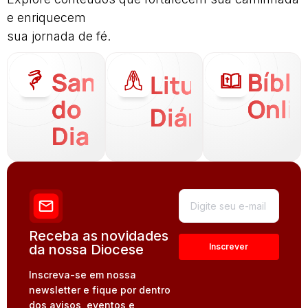
e enriquecem
sua jornada de fé.
Santo
Bíbli
Liturgia
do
Onli
Diária
Dia
Receba as novidades
da nossa Diocese
Inscreva-se em nossa
newsletter e fique por dentro
dos avisos, eventos e