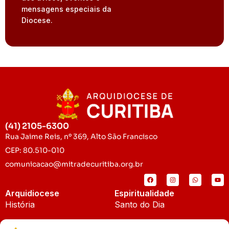
mensagens especiais da
Diocese.
(41) 2105-6300
Rua Jaime Reis, nº 369, Alto São Francisco
CEP: 80.510-010
comunicacao@mitradecuritiba.org.br
Arquidiocese
Espiritualidade
História
Santo do Dia
Padroeira
Liturgia Diária