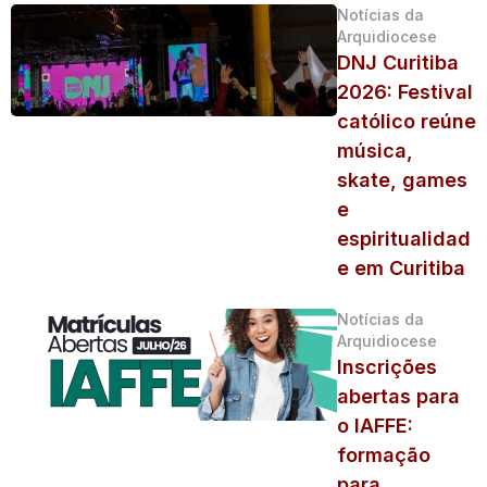
Notícias da
Arquidiocese
DNJ Curitiba
2026: Festival
católico reúne
música,
skate, games
e
espiritualidad
e em Curitiba
Notícias da
Arquidiocese
Inscrições
abertas para
o IAFFE:
formação
para