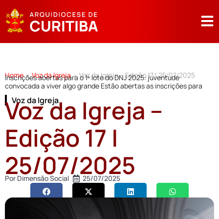
Home
Voz da Igreja
Voz da Igreja – Edição 17 | 25/07/2025
>
>
Inscrições abertas para o 1º lote do DNJ 2025: juventude
convocada a viver algo grande Estão abertas as inscrições para
Voz da Igreja –
Voz da Igreja
Edição 17 |
25/07/2025
Por
Dimensão Social
25/07/2025