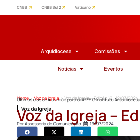
CNBB
CNBB Sul 2
Vaticano
Arquidiocese
Comissões
Notícias
Eventos
Home
Voz da Igreja
Voz da Igreja – Edição 19 | 12/07/2024
>
>
Últimos dias de inscrição para o IAFFE O Instituto Arquidioce
Voz da Igreja – E
Voz da Igreja
Por
Assessoria de Comunicação
19/07/2024