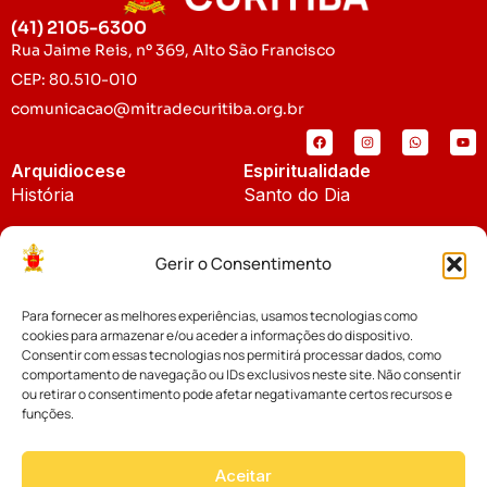
(41) 2105-6300
Rua Jaime Reis, nº 369, Alto São Francisco
CEP: 80.510-010
comunicacao@mitradecuritiba.org.br
Arquidiocese
Espiritualidade
História
Santo do Dia
Padroeira
Liturgia Diária
Gerir o Consentimento
Brasão
Bíblia Online
Para fornecer as melhores experiências, usamos tecnologias como
Notícias
Cúria Diocesana
cookies para armazenar e/ou aceder a informações do dispositivo.
Notícias da Arquidiocese
Consentir com essas tecnologias nos permitirá processar dados, como
Fundo Diocesano
comportamento de navegação ou IDs exclusivos neste site. Não consentir
Notícias Cáritas
ou retirar o consentimento pode afetar negativamante certos recursos e
funções.
Tribunal Eclesiástico
Notícias da Comissão
Vicariatos da Educação
Aceitar