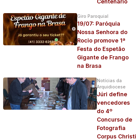
Centenário
Giro Paroquial
19/07: Paróquia
Nossa Senhora do
Rocio promove 1ª
Festa do Espetão
Gigante de Frango
na Brasa
Notícias da
Arquidiocese
Júri define
vencedores
do 4º
Concurso de
Fotografia
Corpus Christi