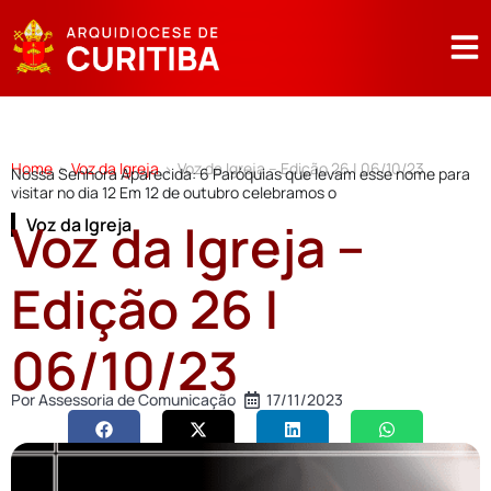
Home
Voz da Igreja
Voz da Igreja – Edição 26 | 06/10/23
>
>
Nossa Senhora Aparecida: 6 Paróquias que levam esse nome para
visitar no dia 12 Em 12 de outubro celebramos o
Voz da Igreja –
Voz da Igreja
Edição 26 |
06/10/23
Por
Assessoria de Comunicação
17/11/2023