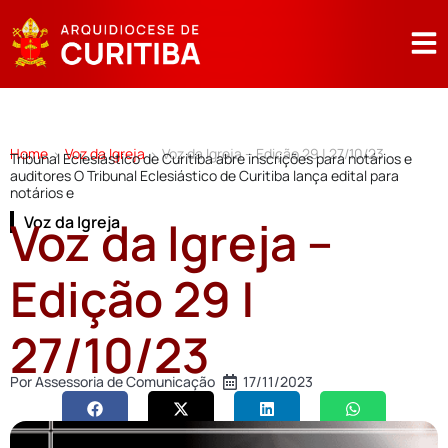
Home
Voz da Igreja
Voz da Igreja – Edição 29 | 27/10/23
>
>
Tribunal Eclesiástico de Curitiba abre inscrições para notários e
auditores O Tribunal Eclesiástico de Curitiba lança edital para
notários e
Voz da Igreja –
Voz da Igreja
Edição 29 |
27/10/23
Por
Assessoria de Comunicação
17/11/2023