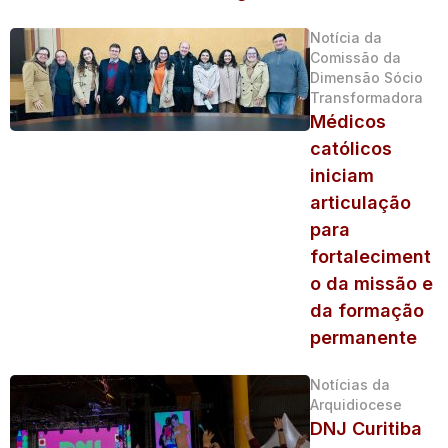
Notícia da
Comissão da
Dimensão Sócio
Transformadora
Médicos
católicos
iniciam
articulação
para
fortaleciment
o da missão e
da formação
permanente
Notícias da
Arquidiocese
DNJ Curitiba