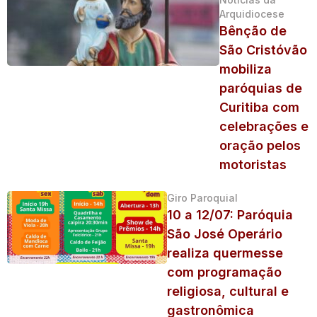
Arquidiocese
Bênção de
São Cristóvão
mobiliza
paróquias de
Curitiba com
celebrações e
oração pelos
motoristas
Giro Paroquial
10 a 12/07: Paróquia
São José Operário
realiza quermesse
com programação
religiosa, cultural e
gastronômica