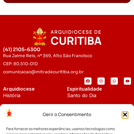
(41) 2105-6300
Rua Jaime Reis, nº 369, Alto São Francisco
CEP: 80.510-010
comunicacao@mitradecuritiba.org.br
Arquidiocese
Espiritualidade
História
Santo do Dia
Padroeira
Liturgia Diária
Gerir o Consentimento
Brasão
Bíblia Online
Para fornecer as melhores experiências, usamos tecnologias como
Notícias
Cúria Diocesana