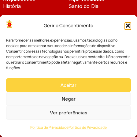
História
Santo do Dia
Padroeira
Liturgia Diária
Gerir o Consentimento
Brasão
Bíblia Online
Para fornecer as melhores experiências, usamos tecnologias como
Notícias
Cúria Diocesana
cookies para armazenar e/ou aceder a informações do dispositivo.
Notícias da Arquidiocese
Consentir com essas tecnologias nos permitirá processar dados, como
Fundo Diocesano
comportamento de navegação ou IDs exclusivos neste site. Não consentir
Notícias Cáritas
ou retirar o consentimento pode afetar negativamante certos recursos e
funções.
Tribunal Eclesiástico
Notícias da Comissão
Vicariatos da Educação
Aceitar
Palavra dos Bispos
Eventos
Negar
Ver preferências
Website desenvolvido com muito
Política de Privacidade
Política de Privacidade
por