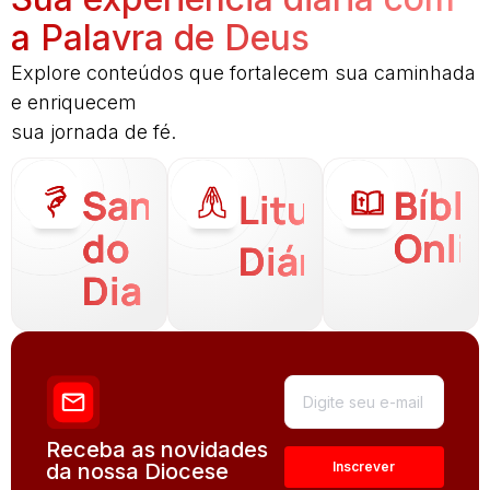
a Palavra de Deus
Explore conteúdos que fortalecem sua caminhada
e enriquecem
sua jornada de fé.
Santo
Bíbli
Liturgia
do
Onli
Diária
Dia
Receba as novidades
da nossa Diocese