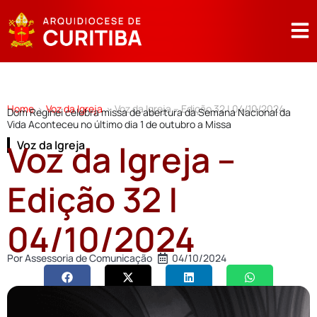
Home
Voz da Igreja
Voz da Igreja – Edição 32 | 04/10/2024
>
>
Dom Reginei celebra missa de abertura da Semana Nacional da
Vida Aconteceu no último dia 1 de outubro a Missa
Voz da Igreja –
Voz da Igreja
Edição 32 |
04/10/2024
Por
Assessoria de Comunicação
04/10/2024