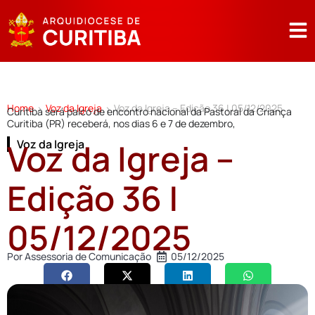
Home
Voz da Igreja
Voz da Igreja – Edição 36 | 05/12/2025
>
>
Curitiba será palco de encontro nacional da Pastoral da Criança
Curitiba (PR) receberá, nos dias 6 e 7 de dezembro,
Voz da Igreja –
Voz da Igreja
Edição 36 |
05/12/2025
Por
Assessoria de Comunicação
05/12/2025