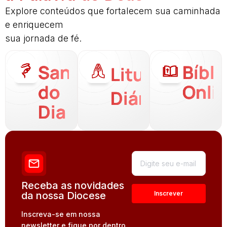
Explore conteúdos que fortalecem sua caminhada
e enriquecem
sua jornada de fé.
Santo
Bíbli
Liturgia
do
Onli
Diária
Dia
Receba as novidades
da nossa Diocese
Inscreva-se em nossa
newsletter e fique por dentro