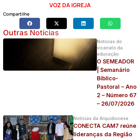
VOZ DA IGREJA
Compartilhe
Outras Notícias
Noticias do
vicariato da
educação
O SEMEADOR
| Semanário
Bíblico-
Pastoral – Ano
2 – Número 67
– 26/07/2026
Notícias da Arquidiocese
CONECTA CAM7 reúne
lideranças da Região