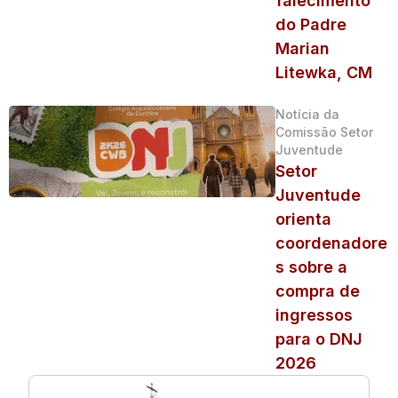
falecimento
do Padre
Marian
Litewka, CM
Notícia da
Comissão Setor
Juventude
Setor
Juventude
orienta
coordenadore
s sobre a
compra de
ingressos
para o DNJ
2026