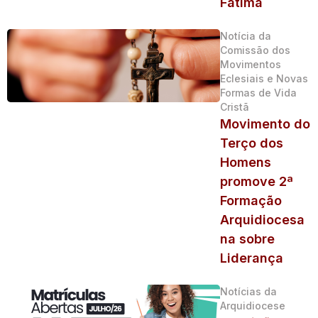
Fátima
Notícia da
Comissão dos
Movimentos
Eclesiais e Novas
Formas de Vida
Cristã
Movimento do
Terço dos
Homens
promove 2ª
Formação
Arquidiocesa
na sobre
Liderança
Notícias da
Arquidiocese