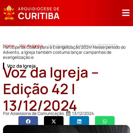
Home
Voz da Igreja
Voz da Igreja – Edição 42 | 13/12/2024
>
>
Participe da Coleta para a Evangelização 2024! Nesse período do
Advento, a Igreja também costuma lançar campanhas de
evangelização e
Voz da Igreja –
Voz da Igreja
Edição 42 |
13/12/2024
Por
Assessoria de Comunicação
13/12/2024