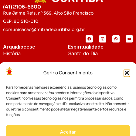
(41) 2105-6300
Rua Jaime Reis, nº 369, Alto São Francisco
CEP: 80.510-010
comunicacao@mitradecuritiba.org.br
Arquidiocese
Espiritualidade
História
Santo do Dia
Padroeira
Liturgia Diária
Gerir o Consentimento
Brasão
Bíblia Online
Para fornecer as melhores experiências, usamos tecnologias como
Notícias
Cúria Diocesana
cookies para armazenar e/ou aceder a informações do dispositivo.
Notícias da Arquidiocese
Consentir com essas tecnologias nos permitirá processar dados, como
Fundo Diocesano
comportamento de navegação ou IDs exclusivos neste site. Não consentir
Notícias Cáritas
ou retirar o consentimento pode afetar negativamante certos recursos e
funções.
Tribunal Eclesiástico
Notícias da Comissão
Vicariatos da Educação
Aceitar