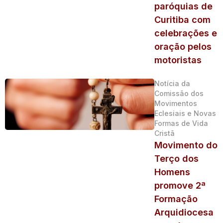
paróquias de
Curitiba com
celebrações e
oração pelos
motoristas
Notícia da
Comissão dos
Movimentos
Eclesiais e Novas
Formas de Vida
Cristã
Movimento do
Terço dos
Homens
promove 2ª
Formação
Arquidiocesa