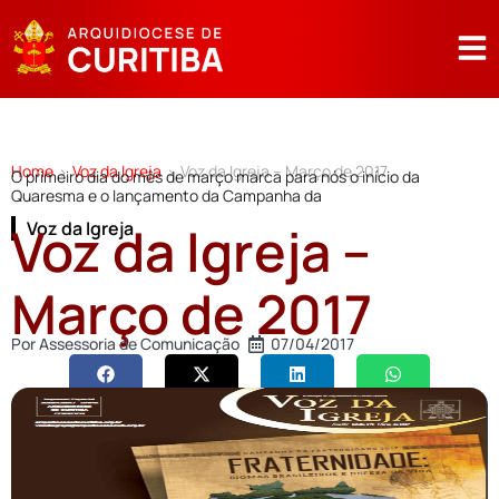
Home
Voz da Igreja
Voz da Igreja – Março de 2017
>
>
O primeiro dia do mês de março marca para nós o início da
Quaresma e o lançamento da Campanha da
Voz da Igreja –
Voz da Igreja
Março de 2017
Por
Assessoria de Comunicação
07/04/2017