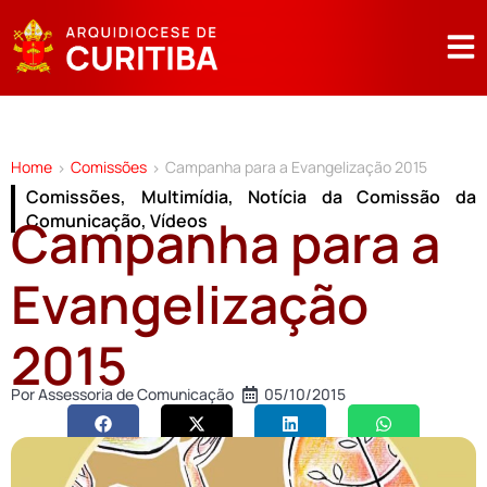
Home
Comissões
Campanha para a Evangelização 2015
>
>
Comissões
,
Multimídia
,
Notícia da Comissão da
Campanha para a
Comunicação
,
Vídeos
Evangelização
2015
Por
Assessoria de Comunicação
05/10/2015