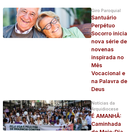
Giro Paroquial
Santuário
Perpétuo
Socorro inicia
nova série de
novenas
inspirada no
Mês
Vocacional e
na Palavra de
Deus
Notícias da
Arquidiocese
É AMANHÃ:
Caminhada
do Meio-Dia