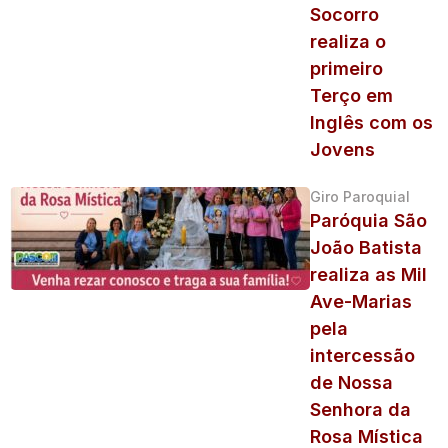
Socorro
realiza o
primeiro
Terço em
Inglês com os
Jovens
Giro Paroquial
Paróquia São
João Batista
realiza as Mil
Ave-Marias
pela
intercessão
de Nossa
Senhora da
Rosa Mística