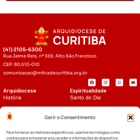
(41) 2105-6300
Rua Jaime Reis, nº 369, Alto São Francisco
CEP: 80.510-010
comunicacao@mitradecuritiba.org.br
Arquidiocese
Espiritualidade
História
Santo do Dia
Padroeira
Liturgia Diária
Gerir o Consentimento
Brasão
Bíblia Online
Para fornecer as melhores experiências, usamos tecnologias como
Notícias
Cúria Diocesana
cookies para armazenar e/ou aceder a informações do dispositivo.
Notícias da Arquidiocese