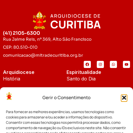
(41) 2105-6300
Rua Jaime Reis, nº 369, Alto São Francisco
CEP: 80.510-010
comunicacao@mitradecuritiba.org.br
Arquidiocese
Espiritualidade
História
Santo do Dia
Padroeira
Liturgia Diária
Gerir o Consentimento
Brasão
Bíblia Online
Para fornecer as melhores experiências, usamos tecnologias como
Notícias
Cúria Diocesana
cookies para armazenar e/ou aceder a informações do dispositivo.
Notícias da Arquidiocese
Consentir com essas tecnologias nos permitirá processar dados, como
Fundo Diocesano
comportamento de navegação ou IDs exclusivos neste site. Não consentir
Notícias Cáritas