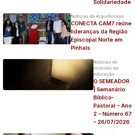
Solidariedade
Notícias da Arquidiocese
CONECTA CAM7 reúne
lideranças da Região
Episcopal Norte em
Pinhais
Noticias do
vicariato da
educação
O SEMEADOR
| Semanário
Bíblico-
Pastoral – Ano
2 – Número 67
– 26/07/2026