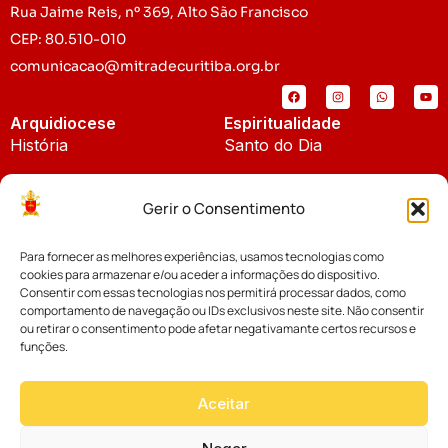
Rua Jaime Reis, nº 369, Alto São Francisco
CEP: 80.510-010
comunicacao@mitradecuritiba.org.br
Arquidiocese
Espiritualidade
História
Santo do Dia
Padroeira
Liturgia Diária
Gerir o Consentimento
Brasão
Bíblia Online
Para fornecer as melhores experiências, usamos tecnologias como
Notícias
Cúria Diocesana
cookies para armazenar e/ou aceder a informações do dispositivo.
Notícias da Arquidiocese
Consentir com essas tecnologias nos permitirá processar dados, como
Fundo Diocesano
comportamento de navegação ou IDs exclusivos neste site. Não consentir
Notícias Cáritas
ou retirar o consentimento pode afetar negativamante certos recursos e
funções.
Tribunal Eclesiástico
Notícias da Comissão
Vicariatos da Educação
Aceitar
Palavra dos Bispos
Eventos