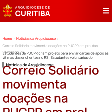
Home
Notícias da Arquidiocese
>
>
Correio Solidário movimenta doações na PUCPR em prol das
vítimas no RS
Estudantes da PUCPR criam projeto para enviar cartas de apoio às
vítimas das enchentes no RS Estudantes voluntários do
Correio Solidário
Notícias da Arquidiocese
movimenta
doações na
PUCPR em prol