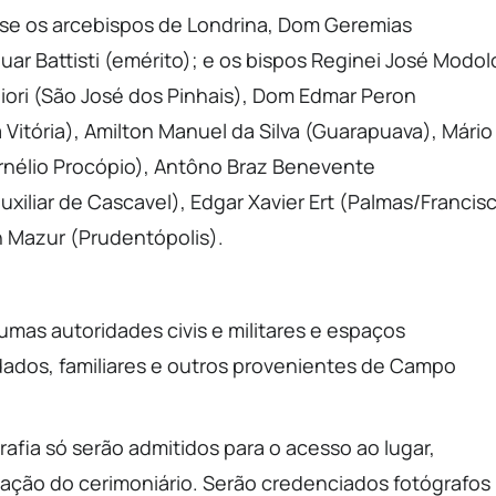
se os arcebispos de Londrina, Dom Geremias
uar Battisti (emérito); e os bispos Reginei José Modol
hiori (São José dos Pinhais), Dom Edmar Peron
Vitória), Amilton Manuel da Silva (Guarapuava), Mário
rnélio Procópio), Antôno Braz Benevente
xiliar de Cascavel), Edgar Xavier Ert (Palmas/Francis
n Mazur (Prudentópolis).
umas autoridades civis e militares e espaços
dados, familiares e outros provenientes de Campo
rafia só serão admitidos para o acesso ao lugar,
zação do cerimoniário. Serão credenciados fotógrafos