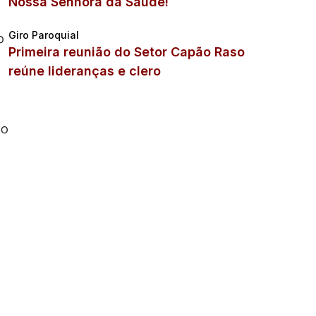
Nossa Senhora da Saúde!
Giro Paroquial
o
Primeira reunião do Setor Capão Raso
reúne lideranças e clero
co