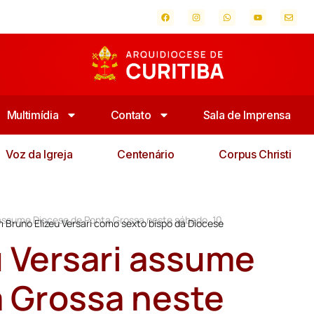
Multimídia
Contato
Sala de Imprensa
Voz da Igreja
Centenário
Corpus Christi
 assume Diocese de Ponta Grossa neste sábado, 10
Bruno Elizeu Versari como sexto bispo da Diocese
 Versari assume
 Grossa neste