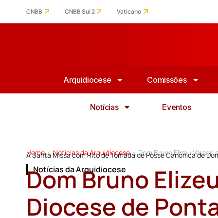
CNBB
CNBB Sul 2
Vaticano
Arquidiocese
Comissões
Notícias
Eventos
Home
Notícias da Arquidiocese
Dom Bruno Elizeu Versari
>
>
A Santa Missa com Rito de Tomada de Posse Canônica de Dom 
Dom Bruno Elizeu
Notícias da Arquidiocese
Diocese de Ponta