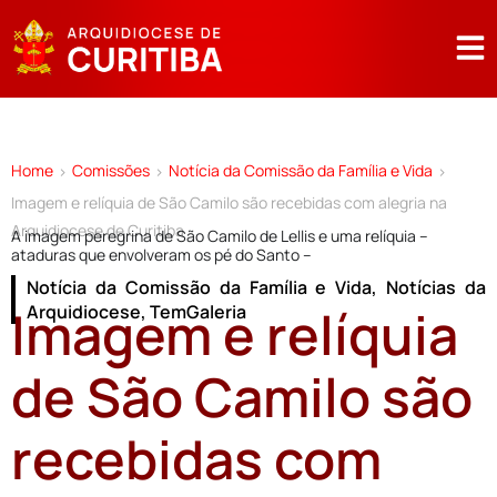
Home
Comissões
Notícia da Comissão da Família e Vida
>
>
>
Imagem e relíquia de São Camilo são recebidas com alegria na
Arquidiocese de Curitiba
A imagem peregrina de São Camilo de Lellis e uma relíquia –
ataduras que envolveram os pé do Santo –
Notícia da Comissão da Família e Vida
,
Notícias da
Imagem e relíquia
Arquidiocese
,
TemGaleria
de São Camilo são
recebidas com