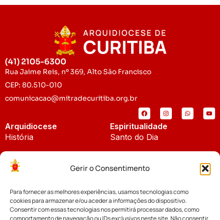
(41) 2105-6300
Rua Jaime Reis, nº 369, Alto São Francisco
CEP: 80.510-010
comunicacao@mitradecuritiba.org.br
Arquidiocese
Espiritualidade
História
Santo do Dia
Padroeira
Liturgia Diária
Gerir o Consentimento
Brasão
Bíblia Online
Para fornecer as melhores experiências, usamos tecnologias como
Notícias
Cúria Diocesana
cookies para armazenar e/ou aceder a informações do dispositivo.
Notícias da Arquidiocese
Consentir com essas tecnologias nos permitirá processar dados, como
Fundo Diocesano
comportamento de navegação ou IDs exclusivos neste site. Não consentir