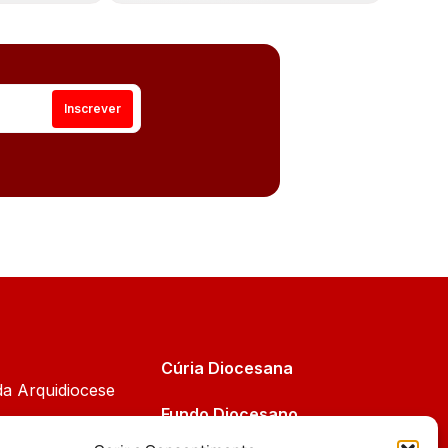
Cúria Diocesana
da Arquidiocese
Fundo Diocesano
Cáritas