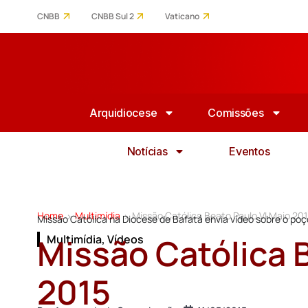
CNBB
CNBB Sul 2
Vaticano
Arquidiocese
Comissões
Notícias
Eventos
Home
Multimídia
Missão Católica Beato Paulo VI Maio 20
>
>
Missão Católica na Diocese de Bafatá envia vídeo sobre o po
Missão Católica 
Multimídia
,
Vídeos
2015