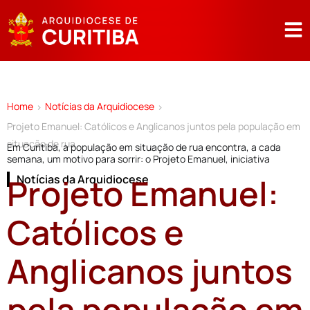
Home
Notícias da Arquidiocese
>
>
Projeto Emanuel: Católicos e Anglicanos juntos pela população em
situação de rua
Em Curitiba, a população em situação de rua encontra, a cada
semana, um motivo para sorrir: o Projeto Emanuel, iniciativa
Projeto Emanuel:
Notícias da Arquidiocese
Católicos e
Anglicanos juntos
pela população em