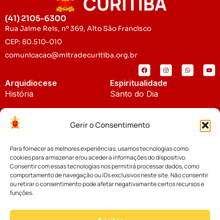
(41) 2105-6300
Rua Jaime Reis, nº 369, Alto São Francisco
CEP: 80.510-010
comunicacao@mitradecuritiba.org.br
Arquidiocese
Espiritualidade
História
Santo do Dia
Padroeira
Liturgia Diária
Gerir o Consentimento
Brasão
Bíblia Online
Para fornecer as melhores experiências, usamos tecnologias como
Notícias
Cúria Diocesana
cookies para armazenar e/ou aceder a informações do dispositivo.
Notícias da Arquidiocese
Consentir com essas tecnologias nos permitirá processar dados, como
Fundo Diocesano
comportamento de navegação ou IDs exclusivos neste site. Não consentir
Notícias Cáritas
ou retirar o consentimento pode afetar negativamante certos recursos e
funções.
Tribunal Eclesiástico
Notícias da Comissão
Vicariatos da Educação