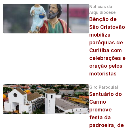
Notícias da
Arquidiocese
Bênção de
São Cristóvão
mobiliza
paróquias de
Curitiba com
celebrações e
oração pelos
motoristas
Giro Paroquial
Santuário do
Carmo
promove
festa da
padroeira, de