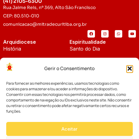
(41) 2105-6300
Rua Jaime Reis, nº 369, Alto São Francisco
CEP: 80.510-010
comunicacao@mitradecuritiba.org.br
Arquidiocese
Espiritualidade
História
Santo do Dia
Padroeira
Liturgia Diária
Gerir o Consentimento
Brasão
Bíblia Online
Para fornecer as melhores experiências, usamos tecnologias como
Notícias
Cúria Diocesana
cookies para armazenar e/ou aceder a informações do dispositivo.
Notícias da Arquidiocese
Consentir com essas tecnologias nos permitirá processar dados, como
Fundo Diocesano
comportamento de navegação ou IDs exclusivos neste site. Não consentir
Notícias Cáritas
ou retirar o consentimento pode afetar negativamante certos recursos e
funções.
Tribunal Eclesiástico
Notícias da Comissão
Vicariatos da Educação
Aceitar
Palavra dos Bispos