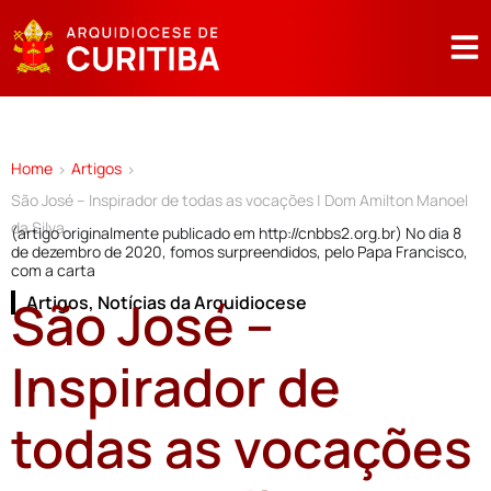
Home
Artigos
>
>
São José – Inspirador de todas as vocações | Dom Amilton Manoel
da Silva
(artigo originalmente publicado em http://cnbbs2.org.br) No dia 8
de dezembro de 2020, fomos surpreendidos, pelo Papa Francisco,
com a carta
São José –
Artigos
,
Notícias da Arquidiocese
Inspirador de
todas as vocações