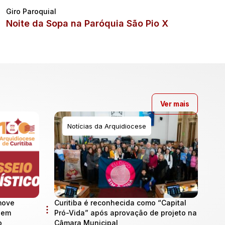
Giro Paroquial
Noite da Sopa na Paróquia São Pio X
Ver mais
Notícias da Arquidiocese
move
Curitiba é reconhecida como “Capital
l em
Pró-Vida” após aprovação de projeto na
o
Câmara Municipal