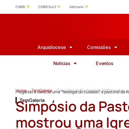
CNBB
CNBB Sul 2
Vaticano
Arquidiocese
Comissões
Notícias
Eventos
Home
TemGaleria
Simpósio da Pastoral da AIDS mostrou 
>
>
Pregando a ideia de uma “teologia do cuidado”, a pastoral da 
Simpósio da Past
TemGaleria
mostrou uma Igre