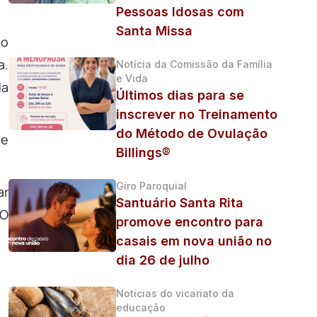
Pessoas Idosas com
Santa Missa
ço
a.
Notícia da Comissão da Família
e Vida
da
Últimos dias para se
inscrever no Treinamento
do Método de Ovulação
 e
Billings®
Giro Paroquial
ar
Santuário Santa Rita
 O
promove encontro para
casais em nova união no
dia 26 de julho
Noticias do vicariato da
educação