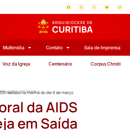
Multimídia
Contato
Sala de Imprensa
Voz da Igreja
Centenário
Corpus Christi
uma Igreja em Saída
AIDS realizou na manhã do dia 9 de março
oral da AIDS
ja em Saída