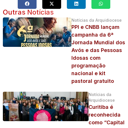
Outras Notícias
Notícias da Arquidiocese
PPI e CNBB lançam
campanha da 6ª
Jornada Mundial dos
Avós e das Pessoas
Idosas com
programação
nacional e kit
pastoral gratuito
Notícias da
Arquidiocese
Curitiba é
reconhecida
como “Capital