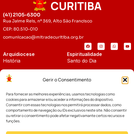
(41) 2105-6300
Rua Jaime Reis, nº 369, Alto São Francisco
CEP: 80.510-010
comunicacao@mitradecuritiba.org.br
Arquidiocese
Espiritualidade
História
Santo do Dia
Padroeira
Liturgia Diária
Gerir o Consentimento
Brasão
Bíblia Online
Para fornecer as melhores experiências, usamos tecnologias como
Notícias
Cúria Diocesana
cookies para armazenar e/ou aceder a informações do dispositivo.
Notícias da Arquidiocese
Consentir com essas tecnologias nos permitirá processar dados, como
Fundo Diocesano
comportamento de navegação ou IDs exclusivos neste site. Não consentir
Notícias Cáritas
ou retirar o consentimento pode afetar negativamante certos recursos e
funções.
Tribunal Eclesiástico
Notícias da Comissão