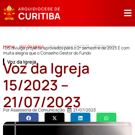
Home
Voz da Igreja
Voz da Igreja 15/2023 – 21/07/2023
>
>
FDS divulga projetos aprovados para o 2º semestre de 2023 É com
muita alegria que o Conselho Gestor do Fundo
Voz da Igreja
Voz da Igreja
15/2023 –
21/07/2023
Por
Assessoria de Comunicação
21/07/2023