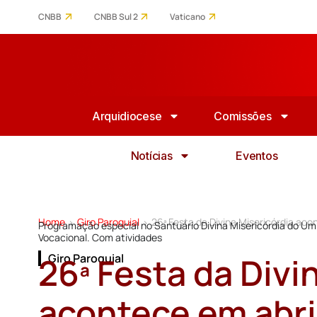
CNBB
CNBB Sul 2
Vaticano
Arquidiocese
Comissões
Notícias
Eventos
Home
Giro Paroquial
26ª Festa da Divina Misericórdia acon
>
>
Programação especial no Santuário Divina Misericórdia do Umb
Vocacional. Com atividades
26ª Festa da Divi
Giro Paroquial
acontece em abril