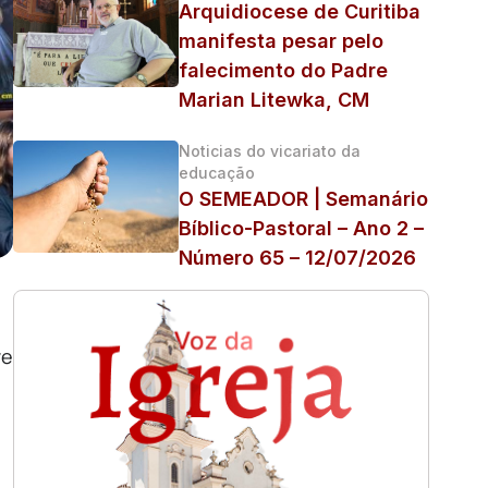
Arquidiocese de Curitiba
manifesta pesar pelo
falecimento do Padre
Marian Litewka, CM
Noticias do vicariato da
educação
O SEMEADOR | Semanário
Bíblico-Pastoral – Ano 2 –
Número 65 – 12/07/2026
ve
o