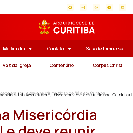
Multimídia
Contato
Sala de Imprensa
Voz da Igreja
Centenário
Corpus Christi
tece em abril e deve reunir multidão de fiéis em Curitiba
ará inclui shows católicos, missas, novenas e a tradicional Caminhad
na Misericórdia
 e deve reunir