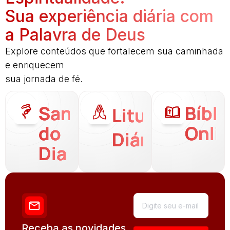
Sua experiência diária com
a Palavra de Deus
Explore conteúdos que fortalecem sua caminhada
e enriquecem
sua jornada de fé.
Santo
Bíbli
Liturgia
do
Onli
Diária
Dia
Receba as novidades