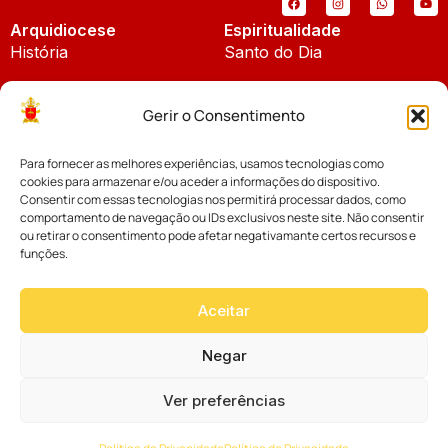
Arquidiocese
Espiritualidade
História
Santo do Dia
Padroeira
Liturgia Diária
Gerir o Consentimento
Brasão
Bíblia Online
Para fornecer as melhores experiências, usamos tecnologias como
Notícias
Cúria Diocesana
cookies para armazenar e/ou aceder a informações do dispositivo.
Notícias da Arquidiocese
Consentir com essas tecnologias nos permitirá processar dados, como
Fundo Diocesano
comportamento de navegação ou IDs exclusivos neste site. Não consentir
Notícias Cáritas
ou retirar o consentimento pode afetar negativamante certos recursos e
funções.
Tribunal Eclesiástico
Notícias da Comissão
Vicariatos da Educação
Aceitar
Palavra dos Bispos
Eventos
Negar
Ver preferências
Website desenvolvido com muito