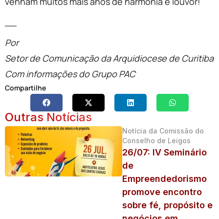
venham muitos mais anos de harmonia e louvor!
__
Por
Setor de Comunicação da Arquidiocese de Curitiba
Com informações do Grupo PAC
Compartilhe
Outras Notícias
Notícia da Comissão do
Conselho de Leigos
26/07: IV Seminário
de
Empreendedorismo
promove encontro
sobre fé, propósito e
negócios em