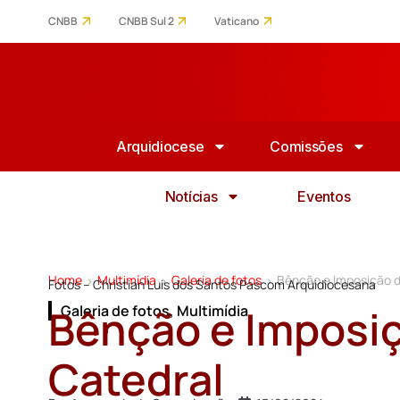
CNBB
CNBB Sul 2
Vaticano
Arquidiocese
Comissões
Notícias
Eventos
Home
Multimídia
Galeria de fotos
Bênção e Imposição d
>
>
>
Fotos – Christian Luis dos Santos Pascom Arquidiocesana
Bênção e Imposiç
Galeria de fotos
,
Multimídia
Catedral