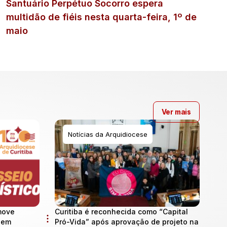
Santuário Perpétuo Socorro espera
multidão de fiéis nesta quarta-feira, 1º de
maio
Ver mais
Notícias da Arquidiocese
move
Curitiba é reconhecida como “Capital
l em
Pró-Vida” após aprovação de projeto na