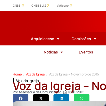
CNBB
CNBB Sul 2
Vaticano
Arquidiocese
Comissões
Notícias
Eventos
Home
Voz da Igreja
Voz da Igreja – Novembro de 2015
>
>
Voz da Igreja – 
Voz da Igreja
Por
Assessoria de Comunicação
18/11/2015